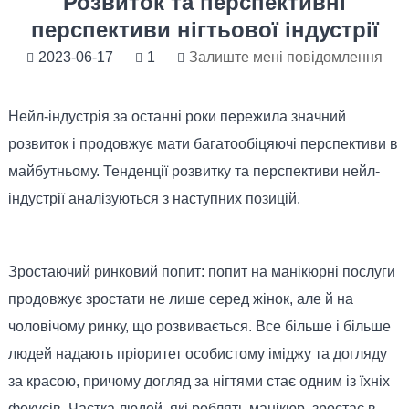
Розвиток та перспективні
перспективи нігтьової індустрії
2023-06-17
1
Залиште мені повідомлення
Нейл-індустрія за останні роки пережила значний
розвиток і продовжує мати багатообіцяючі перспективи в
майбутньому. Тенденції розвитку та перспективи нейл-
індустрії аналізуються з наступних позицій.
Зростаючий ринковий попит: попит на манікюрні послуги
продовжує зростати не лише серед жінок, але й на
чоловічому ринку, що розвивається. Все більше і більше
людей надають пріоритет особистому іміджу та догляду
за красою, причому догляд за нігтями стає одним із їхніх
фокусів. Частка людей, які роблять манікюр, зростає в