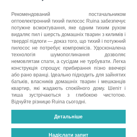
Рекомендований постачальником
оптоелектронний тихий пилосос Ruina забезпечує
потужне всмоктування, яке одним тихим рухом
видаляє пил і шерсть домашніх тварин з килимів і
твердої підлоги — доказ того, що тихий і потужний
пилосос не потребує компромісів. Удосконалена
технологія шумопоглинання дозволяє
немовлятам спати, а сусідам не турбувати. Легка
конструкція спрощує прибирання пізно ввечері
або рано вранці. Ідеально підходить для зайнятих
батьків, власників домашніх тварин і мешканців
квартир, які жадають спокійного дому. Шепіт і
тиша зустрічаються з глибокою чистотою.
Відчуйте різницю Ruina сьогодні.
Детальніше
Надіслати запит