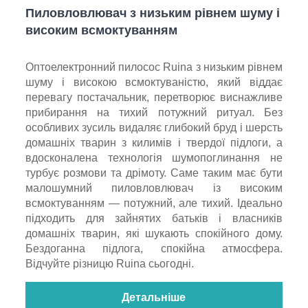
Пиловловлювач з низьким рівнем шуму і
високим всмоктуванням
Оптоелектронний пилосос Ruina з низьким рівнем
шуму і високою всмоктуваністю, який віддає
перевагу постачальник, перетворює виснажливе
прибирання на тихий потужний ритуал. Без
особливих зусиль видаляє глибокий бруд і шерсть
домашніх тварин з килимів і твердої підлоги, а
вдосконалена технологія шумопоглинання не
турбує розмови та дрімоту. Саме таким має бути
малошумний пиловловлювач із високим
всмоктуванням — потужний, але тихий. Ідеально
підходить для зайнятих батьків і власників
домашніх тварин, які шукають спокійного дому.
Бездоганна підлога, спокійна атмосфера.
Відчуйте різницю Ruina сьогодні.
Детальніше