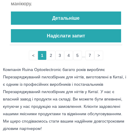
манікюру.
Детальніше
Надіслати запит
<
1
2
3
4
5
...
7
>
Компанія Ruina Optoelectronic багато років виробляє
Перезаряджуваний пилозбірник для нігтів, виготовлені в Китаї, і
є одним із професійних виробників і постачальників
Перезаряджуваний пилозбірник для нігтів у Китаї. У нас є
власний завод і продукти на складі. Ви можете бути впевнені,
купуючи у нас продукцію на замовлення. Клієнти задоволені
нашими якісними продуктами та відмінним обслуговуванням.
Ми щиро сподіваємось стати вашим надійним довгостроковим
діловим партнером!