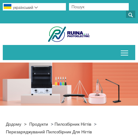
український


Пер
Додому
>
Продукти
>
Пилозбірник Нігтів
>
Перезаряджуваний Пилозбірник Для Нігтів