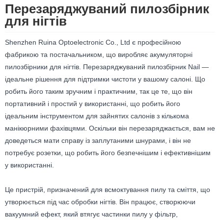
Перезаряджуваний пилозбірник
для нігтів
Shenzhen Ruina Optoelectronic Co., Ltd є професійною
фабрикою та постачальником, що виробляє акумуляторні
пилозбірники для нігтів. Перезаряджуваний пилозбірник Nail —
ідеальне рішення для підтримки чистоти у вашому салоні. Що
робить його таким зручним і практичним, так це те, що він
портативний і простий у використанні, що робить його
ідеальним інструментом для зайнятих салонів з кількома
манікюрними фахівцями. Оскільки він перезаряджається, вам не
доведеться мати справу із заплутаними шнурами, і він не
потребує розетки, що робить його безпечнішим і ефективнішим
у використанні.
Це пристрій, призначений для всмоктування пилу та сміття, що
утворюється під час обробки нігтів. Він працює, створюючи
вакуумний ефект, який втягує частинки пилу у фільтр,