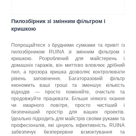
Пилозбірник зі змінним фільтром і
кришкою
Попрощайтеся з брудними сумками та привіт із
пилозбірником RUINA зі змінним фільтром і
кришкою. Розроблений для майстерень і
домашніх гаражів, він миттєво вловлює дрібний
пил, а прозора кришка дозволяє контролювати
рівень заповнення. Багаторазовий фільтр
економить ваші гроші та зменшує кількість
відходів — просто поміняйте, очистьте та
продовжуйте працювати. Більше ніякого чхання
чи хмарного повітря, просто чистіший і
безпечніший простір для ваших проектів.
Ідеально підходить для майстрів своїми руками та
професіоналів, які цінують ефективність. RUINA
забезпечує безперервне всмоктування та