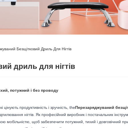
уваний Безщітковий Дриль Для Нігтів
ий дриль для нігтів
хий, потужний і без проводу
 цінують продуктивність і зручність, the
Перезаряджуваний безщіт
ідпилювання нігтів. Як професійний виробник і постачальник інстру
ою мобільністю, щоб забезпечити потужний, тихий і довговічний при