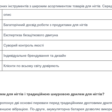
их інструментів з широким асортиментом товарів для нігтів. Сере
опис
Багаторічний досвід роботи з продуктами для нігтів
Експертиза безщіткового двигуна
Суворий контроль якості
Індивідуальне брендування та дизайн
Клієнти по всьому світу довіряють
ем для нігтів і традиційною шнуровою дрилем для нігтів?
ропонує дві основні переваги перед традиційними дротовими дрил
меншою вібрацією. По-друге, акумуляторна батарея дозволяє викорис