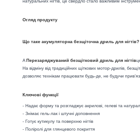
натуральних нігтів, це свердло стало важливим інструмент
Огляд продукту
Що таке акумуляторна безщіточна дриль для нігтів?
A
Перезаряджуваний безщітковий дриль для нігтів
ц
На відміну від традиційних щіткових мотор-дрилів, безщ
дозволяє технікам працювати будь-де, не будучи прив’я
Ключові функції
- Надає форму та розгладжує акрилові, гелеві та натураль
- Знімає гель-лак і штучні доповнення
- Готує кутикулу та поверхню нігтів
- Поліролі для глянцевого покриття