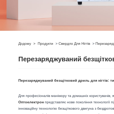
Додому
>
Продукти
>
Свердло Для Нігтів
>
Перезарядж
Перезаряджуваний безщітков
Перезаряджуваний безщітковий дриль для нігтів: ти
Для професіоналів манікюру та домашніх користувачів, які
Оптоелектрон
представляє нове покоління технології п
інноваційну технологію безщіткового двигуна з бездротов