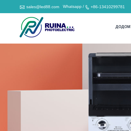

Whatsapp /
sales@led88.com
+86-13410299781

ДОДОМ