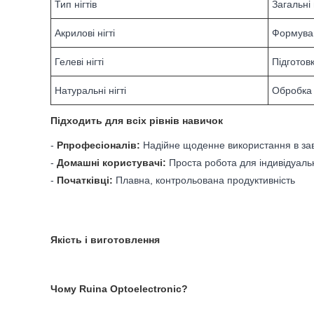
Тип нігтів
Загальні
Акрилові нігті
Формува
Гелеві нігті
Підготов
Натуральні нігті
Обробка 
Підходить для всіх рівнів навичок
-
P
професіоналів
:
Надійне щоденне використання в за
-
Домашні користувачі
:
Проста робота для індивідуаль
-
Початківці
:
Плавна, контрольована продуктивність
Якість і виготовлення
Чому Ruina Optoelectronic?