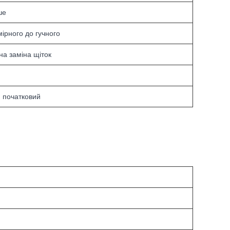
ше
мірного до гучного
на заміна щіток
й
 початковий