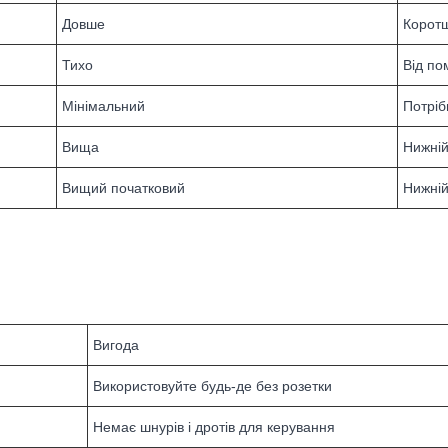
Довше
Корот
Тихо
Від по
Мінімальний
Потріб
Вища
Нижні
Вищий початковий
Нижній
Вигода
Використовуйте будь-де без розетки
Немає шнурів і дротів для керування