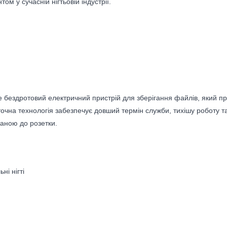
ом у сучасній нігтьовій індустрії.
е бездротовий електричний пристрій для зберігання файлів, який пр
іточна технологія забезпечує довший термін служби, тихішу роботу 
заною до розетки.
ні нігті