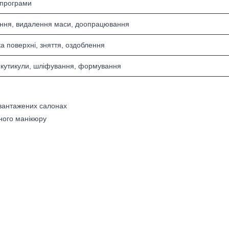
 програми
ння, видалення маси, доопрацювання
ка поверхні, зняття, оздоблення
кутикули, шліфування, формування
вантажених салонах
ного манікюру