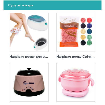
Супутні товари
Нагрівач воску для видалення волосся
Нагрівач воску Свічка Бін