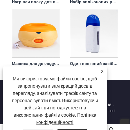
Нагрівач воску для видалення волосся силікагелем
Набір силіконових розплавників гарячого воску Beeswax Bean
Машина для догляду за руками та ногами
Один восковий засіб для видалення синього волосся
X
Ми використовуємо файли cookie, щоб
запропонувати вам кращий досвід
перегляду, аналізувати трафік сайту та
персоналізувати вміст. Використовуючи
Copyright © 2025 Shenzhen ruina optoelectronic Co., Ltd -
цей сайт, ви погоджуєтеся на
нігтьова лампа, свердління нігтів, колектор для нігтів - всі
використання файлів cookie.
Політика
права захищені.
конфіденційності