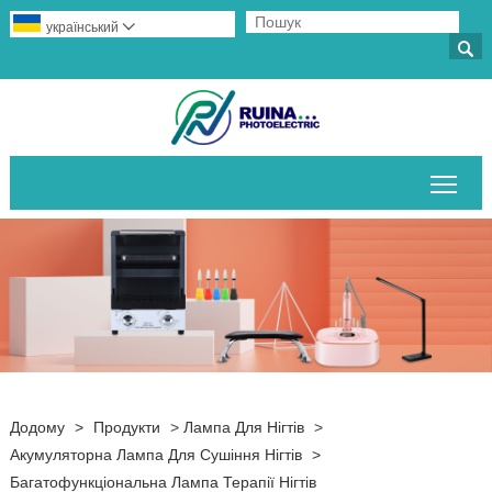
український


Пер
Додому
>
Продукти
>
Лампа Для Нігтів
>
Акумуляторна Лампа Для Сушіння Нігтів
>
Багатофункціональна Лампа Терапії Нігтів