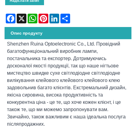
Надіслати запит
Facebook
X
WhatsApp
Pinterest
LinkedIn
Share
Опис продукту
Shenzhen Ruina Optoelectronic Co., Ltd. Провідний
багатофункціональний виробник лампи,
постачальника та експортер. Дотримуючись
досконалої якості продукції, так що наше нігтьове
мистецтво швидке сухе світлодіодне світлодіодне
вилікування клейового клейового клейового клею
задовольнив багато клієнтів. Екстремальний дизайн,
якісна сировина, висока продуктивність та
конкурентна ціна - це те, що хоче кожен клієнт, і це
також те, що ми можемо запропонувати вам.
Звичайно, також важливим є наша ідеальна послуга
післяпродажних.