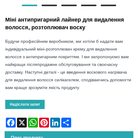
Міні антипригарний лайнер для видалення
волосся, розтоплювач воску
Будучи професійним виробником, ми хотіли б надати вам
індивідуальний міні-розтоплювач крему для видалення
волосся з антипригарним покриттям. І ми запропонуємо вам
найкраще післяпродажне обслуговування та своєчасну
доставку. Наступні деталі - це введення воскового нагрівача
для видалення волосся силікагелем, сподіваючись допомогти
вам краще зрозуміти якість продукту.
Надіслати запит
Facebook
X
WhatsApp
Pinterest
LinkedIn
Share
Опис продукту