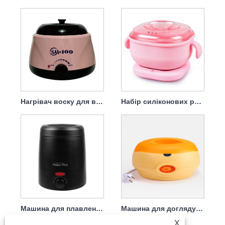
Нагрівач воску для видалення волосся силікагелем
Набір силіконових розплавників гарячого воску Beeswax Bean
Машина для плавлення воску для видалення волосся з твердим воском
Машина для догляду за руками та ногами
X